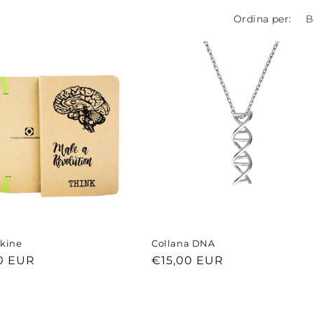
Ordina per:
skine
Collana DNA
o
0 EUR
Prezzo
€15,00 EUR
di
listino