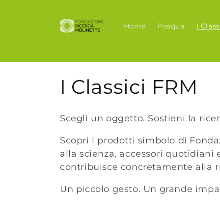
Vai
direttamente
ai contenuti
Home
Pasqua
I Clas
C
I Classici FRM
o
Scegli un oggetto. Sostieni la rice
l
Scopri i prodotti simbolo di Fonda
alla scienza, accessori quotidiani
l
contribuisce concretamente alla r
e
Un piccolo gesto. Un grande impa
z