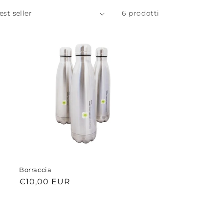
6 prodotti
Borraccia
Prezzo
€10,00 EUR
di
listino