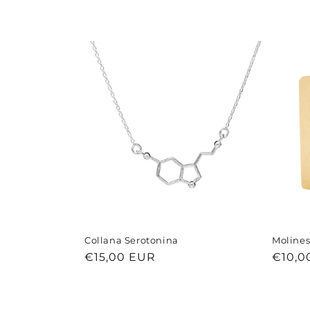
i
o
n
e
:
Collana Serotonina
Moline
Prezzo
€15,00 EUR
Prezz
€10,0
di
di
listino
listino