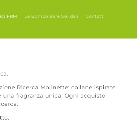
sici FRM
Le Bomboniere Solidali
Contatti
rca.
zione Ricerca Molinette: collane ispirate
 e una fragranza unica. Ogni acquisto
icerca.
tto.