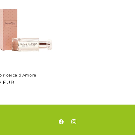
 ricerca d'Amore
o
0 EUR
Facebook
Instagram