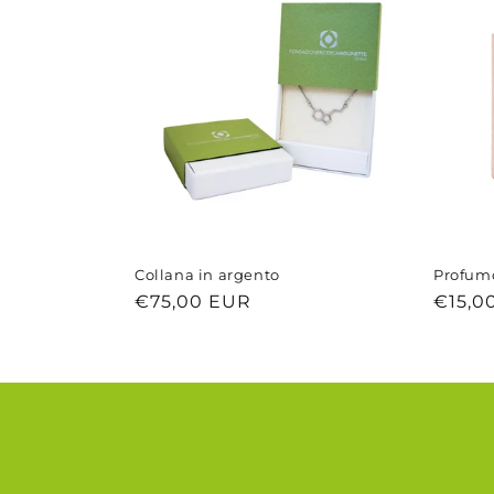
Collana in argento
Profumo
Prezzo
€75,00 EUR
Prezz
€15,0
di
di
listino
listino