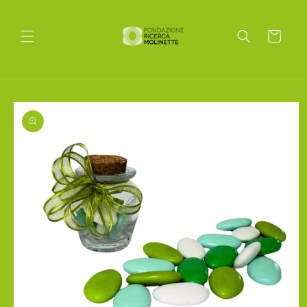
Vai
direttamente
ai contenuti
Carrello
Passa alle
informazioni
sul prodotto