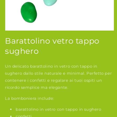
Apri
contenuti
Barattolino vetro tappo
multimediali
1
in
sughero
finestra
modale
Un delicato barattolino in vetro con tappo in
sughero dallo stile naturale e minimal. Perfetto per
contenere i confetti e regalare ai tuoi ospiti un
ricordo semplice ma elegante.
La bomboniera include:
barattolino in vetro con tappo in sughero
confetti